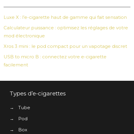
Luxe X : l’e-cigarette haut de gamme qui fait sensation
Calculateur puissance : optimisez les réglages de votre
mod électronique
Xros 3 mini : le pod compact pour un vapotage discret
USB to micro B : connectez votre e-cigarette
facilement
Types d’e-cigarettes
→
Tube
→
Pod
→
Box